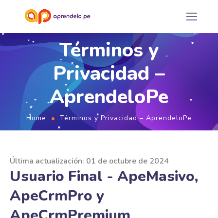
*
*
*
*
*
*
*
*
*
Términos y
*
*
*
*
*
*
*
Privacidad –
*
*
*
*
AprendeloPe
*
*
*
*
*
*
*
Home
*
Términos y Privacidad – AprendeloPe
*
*
*
*
*
*
*
*
*
*
Última actualización: 01 de octubre de 2024
*
*
Usuario Final - ApeMasivo,
*
ApeCrmPro y
*
*
*
*
*
*
ApeCrmPremium
*
*