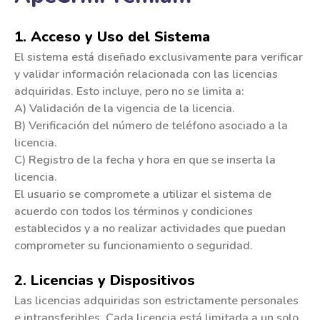
*
*
*
*
*
*
*
*
1. Acceso y Uso del Sistema
*
*
*
El sistema está diseñado exclusivamente para verificar
*
*
*
*
*
*
y validar información relacionada con las licencias
*
*
*
adquiridas. Esto incluye, pero no se limita a:
*
*
A) Validación de la vigencia de la licencia.
*
*
B) Verificación del número de teléfono asociado a la
*
*
*
licencia.
*
C) Registro de la fecha y hora en que se inserta la
*
*
*
*
licencia.
*
*
*
*
*
El usuario se compromete a utilizar el sistema de
*
*
*
acuerdo con todos los términos y condiciones
*
establecidos y a no realizar actividades que puedan
*
*
comprometer su funcionamiento o seguridad.
*
*
2. Licencias y Dispositivos
*
*
*
*
Las licencias adquiridas son estrictamente personales
*
*
e intransferibles. Cada licencia está limitada a un solo